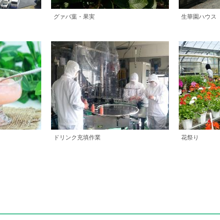
グァバ葉・果実
生華園ハウス
ドリンク充填作業
花祭り