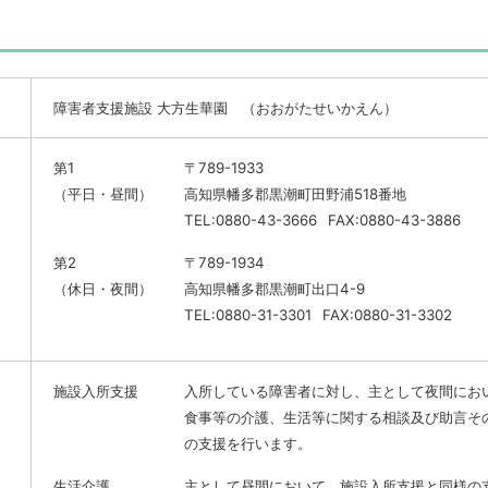
障害者支援施設 大方生華園 （おおがたせいかえん）
第1
〒789-1933
（平日・昼間）
高知県幡多郡黒潮町田野浦518番地
TEL:0880-43-3666
FAX:0880-43-3886
第2
〒789-1934
（休日・夜間）
高知県幡多郡黒潮町出口4-9
TEL:0880-31-3301
FAX:0880-31-3302
施設入所支援
入所している障害者に対し、主として夜間にお
食事等の介護、生活等に関する相談及び助言そ
の支援を行います。
生活介護
主として昼間において、施設入所支援と同様の