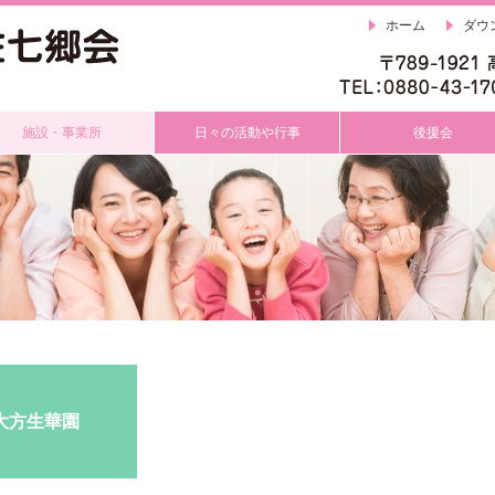
ホーム
ダウ
施設・事業所
日々の活動や行事
後援会
大方生華園