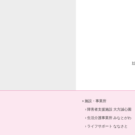
H
» 施設・事業所
› 障害者支援施設 大方誠心園
› 生活介護事業所 みなとがわ
› ライフサポート ななさと