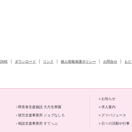
OME
|
ダウンロード
|
リンク
|
個人情報保護ポリシー
|
お問合せ
|
もど
» お知らせ
› 障害者支援施設 大方生華園
» 求人案内
› 就労支援事業所 ジョブなしろ
» グァバジュース
› 相談支援事業所 すてっぷ
» 日々の活動や行事