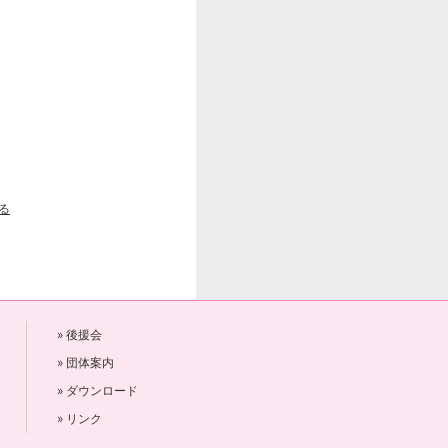
る
» 後援会
» 団体案内
» ダウンロード
» リンク